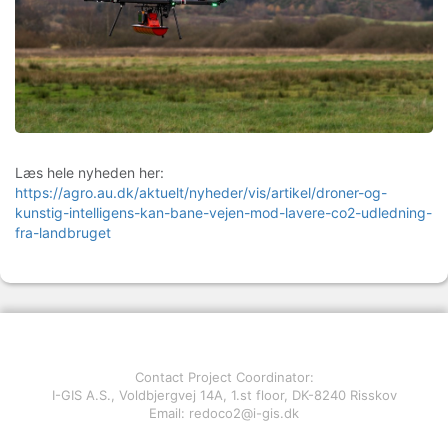
Læs hele nyheden her:
https://agro.au.dk/aktuelt/nyheder/vis/artikel/droner-og-
kunstig-intelligens-kan-bane-vejen-mod-lavere-co2-udledning-
fra-landbruget
Contact Project Coordinator:
I-GIS A.S., Voldbjergvej 14A, 1.st floor, DK-8240 Risskov
Email: redoco2@i-gis.dk